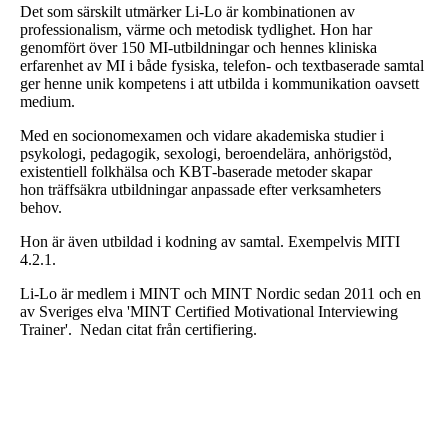
Det som särskilt utmärker Li-Lo är kombinationen av
professionalism, värme och metodisk tydlighet. Hon har
genomfört över 150 MI‑utbildningar och hennes kliniska
erfarenhet av MI i både fysiska, telefon- och textbaserade samtal
ger henne unik kompetens i att utbilda i kommunikation oavsett
medium.
Med en socionomexamen och vidare akademiska studier i
psykologi, pedagogik, sexologi, beroendelära, anhörigstöd,
existentiell folkhälsa och KBT‑baserade metoder skapar
hon träffsäkra utbildningar anpassade efter verksamheters
behov.
Hon är även utbildad i kodning av samtal. Exempelvis MITI
4.2.1.
Li-Lo är medlem i MINT och MINT Nordic sedan 2011 och en
av Sveriges elva 'MINT Certified Motivational Interviewing
Trainer'. Nedan citat från certifiering.