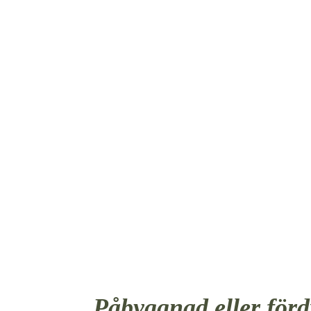
FÖRÄND
Påbyggnad eller för