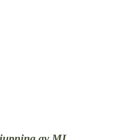
RINGSARBE
djupning av MI