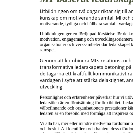
Utbildningen om två dagar riktar sig till
kunskap om motiverande samtal, MI och
motiverande, tydliga och hållbara samtal i vardag
Utbildningen ger en fördjupad förståelse för de 
motivation, engagemang och utvecklingsorienterat b
organisationer och verksamheter där ledarskapet 
samspel.
Genom att kombinera MI:s relations- och
transformativa ledarskapets betoning på ins
deltagarna ett kraftfullt kommunikativt r
vardagen i syfte att stärka delaktighet, 
utveckling.
Personlighet och erfarenheter påverkar hur vi utö
ledarstilen är en förutsättning för flexibilitet. L
välbefinnande och organisationers prestationer k
ledaren är en förebild med förmåga att inspirera 
Vi alla har, mer eller mindre medvetna fördomar o
och beslut. Att identifiera och hantera dessa fördo