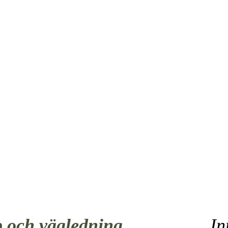
RINGSARBE
p och vägledning
In