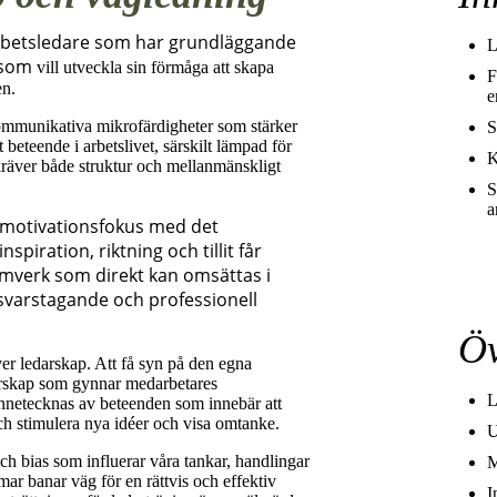
 arbetsledare som har grundläggande
L
 som
vill utveckla sin förmåga att skapa
F
en.
e
kommunikativa mikrofärdigheter som stärker
S
eteende i arbetslivet, särskilt lämpad för
K
kräver både struktur och mellanmänskligt
S
a
 motivationsfokus med det
piration, riktning och tillit får
amverk som direkt kan omsättas i
ansvarstagande och professionell
Öv
ver ledarskap. Att få syn på den egna
edarskap som gynnar medarbetares
L
ännetecknas av beteenden som innebär att
och stimulera nya idéer och visa omtanke.
U
ch bias som influerar våra tankar, handlingar
M
mar banar väg för en rättvis och effektiv
I