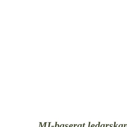
FÖRÄND
MI-baserat ledarska