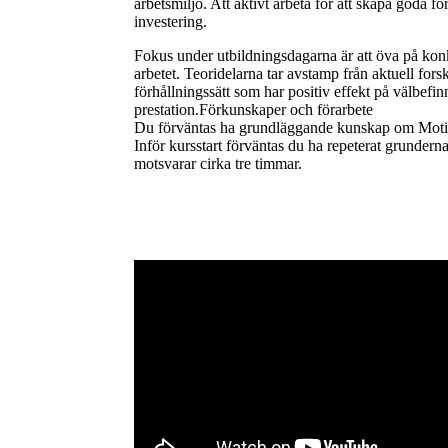
arbetsmiljö. Att aktivt arbeta för att skapa goda fö
investering.
Fokus under utbildningsdagarna är att öva på konk
arbetet. Teoridelarna tar avstamp från aktuell fo
förhållningssätt som har positiv effekt på välbefi
prestation.Förkunskaper och förarbete
Du förväntas ha grundläggande kunskap om Motiver
Inför kursstart förväntas du ha repeterat grundern
motsvarar cirka tre timmar.