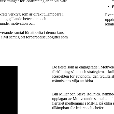
rutsättningar för ledarträning är en väl värd
P
reta verktyg som är direkt tillämpbara i
Event
rskning gällande beteenden och
uppdr
nnande, motivation och
lokale
ande samtal för att delta i denna kurs.
a i MI samt gjort förberedelseuppgifter som
De flesta som är engagerade i Motiver
förhållningssättet och strategierna sk
Respekten för autonomi, den tydliga str
människans vilja att bidra.
Bill Miller och Steve Rollnick, nämnde
upplagan av Motiverande samtal - att h
flertalet medlemmar i MINT, på olika sätt
tillämpbart för ledare och chefer.