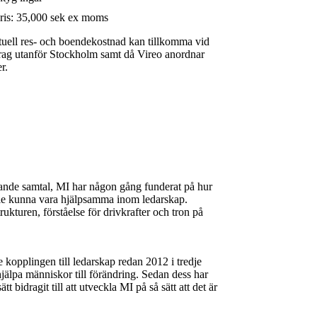
ris: 35,000 sek ex moms
uell res- och boendekostnad kan tillkomma vid
ag utanför Stockholm samt då Vireo anordnar
r.
ande samtal, MI har någon gång funderat på hur
ulle kunna vara hjälpsamma inom ledarskap.
ukturen, förståelse för drivkrafter och tron på
 kopplingen till ledarskap redan 2012 i tredje
jälpa människor till förändring. Sedan dess har
 bidragit till att utveckla MI på så sätt att det är